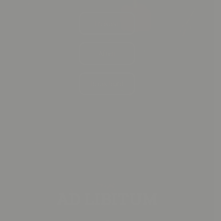
Frokost
Aften
Book bord
AD LIBITUM