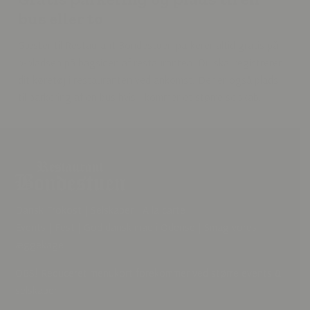
bus eller to
Gæster til Restaurant Bondestuen parkerer altid gratis på
p-pladsen på bagsiden af restauranten. Du skal registrerer
dit køretøj i restauranten ved ankomst. Der er også plads
til parkering af en bus hvis I kommer et større selskab.
Dansk Frokost | Selskaber | A la carte
Events | Fest |
God dansk mad i Odense
|
Smag vores
æggekage
OBS! Reduceret menukort forekommer ved større events &
selskaber