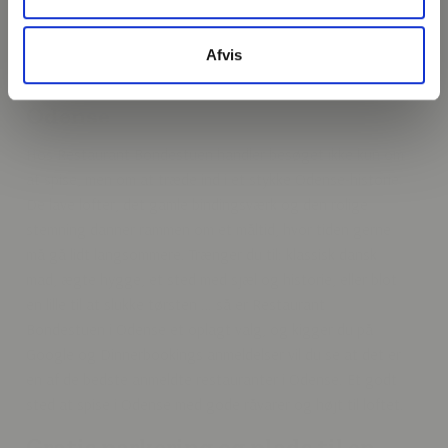
Bondestuen er en del af denne tradition, både i ånd og
udtryk.
Afvis
Dansk mad, historie og ro midt i
Odense
Hos Restaurant Bondestuen handler besøget ikke kun om
at spise, men om at træde ind i et stykke Odense-historie.
De lave lofter, det gamle bindingsværk og den rolige
stemning danner rammen om et måltid, hvor tiden gerne
må gå lidt langsommere. Trænger du til: klassisk dansk
mad, ægte hygge, et sted med sjæl og historie, eller blot
en lille til at slukke tørsten … så er Restaurant
Bondestuen i Odense et oplagt valg, og kigger du på
Google og Dinnerbookings anmeldelser vil du se at det er
en af de bedste anmeldte restauranter i Odense. Et godt
sted at spise i Odense med gode råvarer og højt til loftet.
Gratis parkering og plads til en