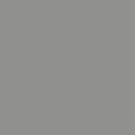
Menu
Forside
Åbningstider
Menu
Selskab
Æggekage
Events
MUSIK VED BØGEN
Historie
Bordbooking