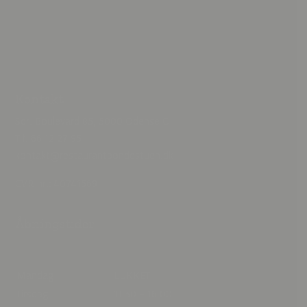
Kontakt
Sdr. Boulevard 85, 5000 Odense C
Tlf. 66 12 27 95
kontakt@restaurantbondestuen.dk
CVR-nr.: 40741569
Åbningstider
Mandag
LUKKET
Tirsdag
11:30 – 16:00