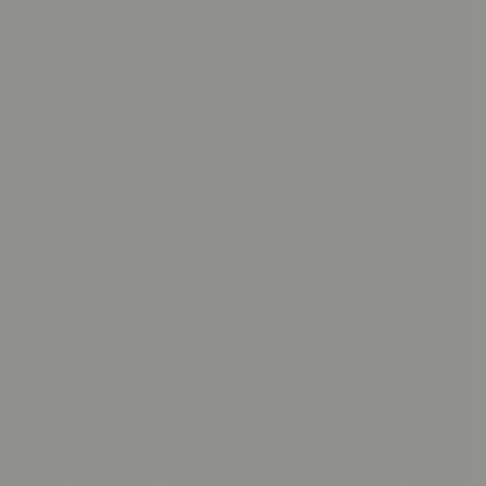
Onsdag
11:30 – 16:00
Torsdag
11:30 – 20:00+
Fredag
11:30 – 20:00+
Lørdag
11:30 – 20:00+
Søndag
11:30 – 16:00
Vi åbner gerne op søndag-onsdag aften ved forespørgsel
på min. 25 personer.
Køkkenets Åbningstider
Mandag
LUKKET
Tirsdag
11:30 - 15:00
Onsdag
11:30 - 15:00
Torsdag
11:30 - 16:00, 17:00-20:00
Fredag
11:30 - 16:00, 17:00-20:00